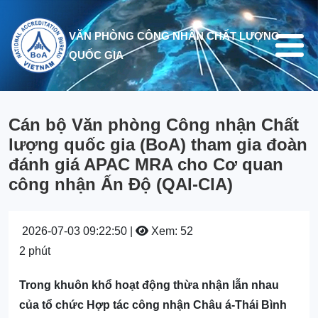
Nhảy đến nội dung
VĂN PHÒNG CÔNG NHẬN CHẤT LƯỢNG
QUỐC GIA
Cán bộ Văn phòng Công nhận Chất
lượng quốc gia (BoA) tham gia đoàn
đánh giá APAC MRA cho Cơ quan
công nhận Ấn Độ (QAI-CIA)
2026-07-03 09:22:50 |
Xem: 52
2 phút
Trong khuôn khổ hoạt động thừa nhận lẫn nhau
của tổ chức Hợp tác công nhận Châu á-Thái Bình