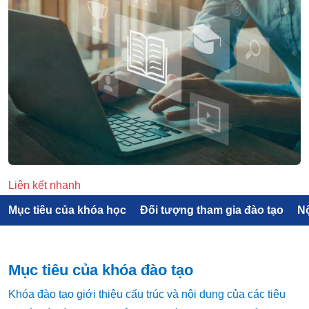
Liên kết nhanh
Mục tiêu của khóa học
Đối tượng tham gia đào tạo
Nộ
Mục tiêu của khóa đào tạo
Khóa đào tạo giới thiệu cấu trúc và nội dung của các tiêu