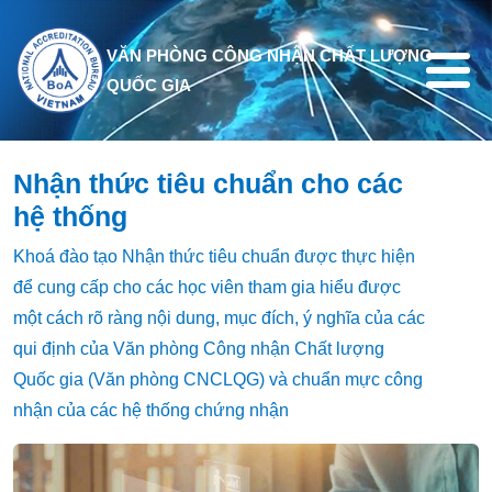
Nhảy đến nội dung
VĂN PHÒNG CÔNG NHẬN CHẤT LƯỢNG
QUỐC GIA
Nhận thức tiêu chuẩn cho các
hệ thống
Khoá đào tạo Nhận thức tiêu chuẩn được thực hiện
để cung cấp cho các học viên tham gia hiểu được
một cách rõ ràng nội dung, mục đích, ý nghĩa của các
qui định của Văn phòng Công nhận Chất lượng
Quốc gia (Văn phòng CNCLQG) và chuẩn mực công
nhận của các hệ thống chứng nhận