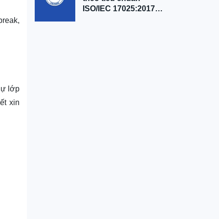
Nội
ISO/IEC 17025:2017
tại Hà Nội
break,
dự lớp
iết xin