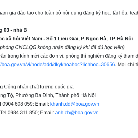
m gia đào tạo cho toàn bộ nội dung đăng ký học, tài liệu, tea
g 03 - nhà B
 Nam - Số 1 Liễu Giai, P. Ngọc Hà, TP. Hà Nội
ăn phòng CNCLQG không nhận đăng ký khi đã đủ học viên)
ân trọng kính mời các đơn vị, phòng thí nghiệm đăng ký tham 
://boa.gov.vn/vi/node/add/dkykhoahoc?lichhoc=30656
. Mọi chi t
g Công nhận chất lượng quốc gia
ng Tộ, Phường Ba Đình, Thành phố Hà Nội
l 0904 608 059; Email:
khanh.dd@boa.gov.vn
Tel 0984 311 850; Email:
anh.ch@boa.gov.vn