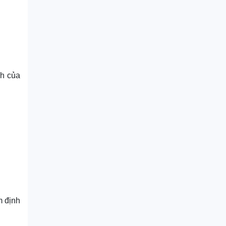
nh của
m định