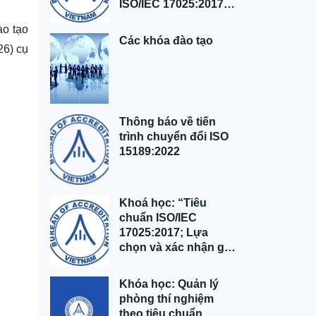
ISO/IEC 17025:2017"
tại Tp. Hồ Chí Minh
ào tạo
Các khóa đào tạo
26) cụ
Thông báo về tiến
trình chuyển đổi ISO
15189:2022
Khoá học: “Tiêu
chuẩn ISO/IEC
17025:2017; Lựa
chọn và xác nhận giá
trị sử dụng của
phương pháp; Đảm
Khóa học: Quản lý
bảo giá trị sử dụng
phòng thí nghiệm
của kết quả” tại Hà
theo tiêu chuẩn