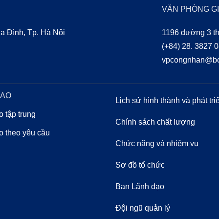
VĂN PHÒNG GI
 Đình, Tp. Hà Nội
1196 đường 3 th
(+84) 28. 3827 
vpcongnhan@bo
EDUCATION
TẠO
OUR PEOPLE
Lịch sử hình thành và phát tri
o tập trung
Chính sách chất lượng
o theo yêu cầu
Chức năng và nhiệm vụ
ABOUT-US-GOVERNANCE
Sơ đồ tổ chức
Ban Lãnh đạo
Đội ngũ quản lý