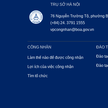
TRỤ SỞ HÀ NỘI
76 Nguyễn Trường Tộ, phường Ba
(+84) 24. 3791 1555
vpcongnhan@boa.gov.vn
CHỨNG NHẬN
BOA 
CÔNG NHẬN
ĐÀO 
Đào tạ
Làm thế nào để được công nhận
Đào tạ
Lợi ích của việc công nhận
Tìm tổ chức