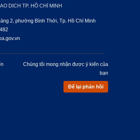
AO DỊCH TP. HỒ CHÍ MINH
áng 2, phường Bình Thới, Tp. Hồ Chí Minh
0482
a.gov.vn
ển
Chúng tôi mong nhận được ý kiến của
bạn
Để lại phản hồi