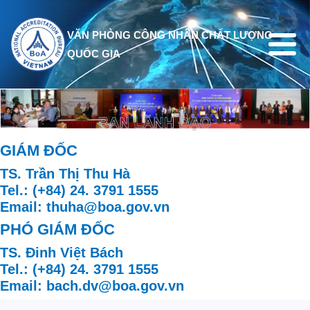
Nhảy đến nội dung
VĂN PHÒNG CÔNG NHẬN CHẤT LƯỢNG
QUỐC GIA
GIÁM ĐỐC
TS. Trần Thị Thu Hà
Tel.: (+84) 24. 3791 1555
Email: thuha@boa.gov.vn
PHÓ GIÁM ĐỐC
TS. Đinh Việt Bách
Tel.: (+84) 24. 3791 1555
Email: bach.dv@boa.gov.vn