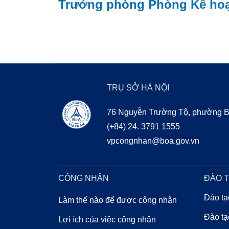
Trưởng phòng Phòng Kế hoạ
TRỤ SỞ HÀ NỘI
76 Nguyễn Trường Tộ, phường Ba
(+84) 24. 3791 1555
vpcongnhan@boa.gov.vn
CHỨNG NHẬN
BOA 
CÔNG NHẬN
ĐÀO 
Đào tạ
Làm thế nào để được công nhận
Đào tạ
Lợi ích của việc công nhận