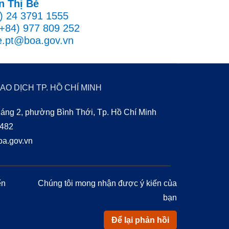
n Thị Bé
4) 24 3791 1555
(+84) 977 809 252
e.pt@boa.gov.vn
AO DỊCH TP. HỒ CHÍ MINH
áng 2, phường Bình Thới, Tp. Hồ Chí Minh
0482
a.gov.vn
ển
Chúng tôi mong nhận được ý kiến của
bạn
Để lại phản hồi