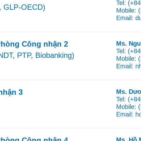
Tel: (+8
P, GLP-OECD)
Mobile: 
Email: d
Phòng Công nhận 2
Ms. Ngu
Tel: (+8
NDT, PTP, Biobanking)
Mobile: 
Email: 
nhận 3
Ms. Dươ
Tel: (+8
Mobile: 
Email: 
Phòng Công nhận 4
Ms. Hồ 