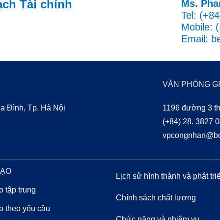
ch Tài chính
Ms. Pha
Tel: (+8
Mobile: 
Email: b
VĂN PHÒNG GI
 Đình, Tp. Hà Nội
1196 đường 3 th
(+84) 28. 3827 
vpcongnhan@bo
EDUCATION
TẠO
OUR PEOPLE
Lịch sử hình thành và phát tri
o tập trung
Chính sách chất lượng
o theo yêu cầu
Chức năng và nhiệm vụ