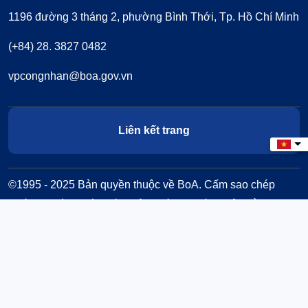
1196 đường 3 tháng 2, phường Bình Thới, Tp. Hồ Chí Minh
(+84) 28. 3827 0482
vpcongnhan@boa.gov.vn
Liên kết trang
Select
©1995 - 2025 Bản quyền thuộc về BoA. Cấm sao chép
dưới mọi hình thức nếu không có sự chấp thuận bằng văn
bản.
Đã kết nối EMC